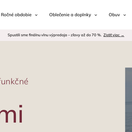
 / Ročné obdobie
Oblečenie a doplnky
Obuv
Spustili sme finálnu vlnu výpredaja – zľavy až do 70 %.
Zistiť viac →
funkčné
u
mi