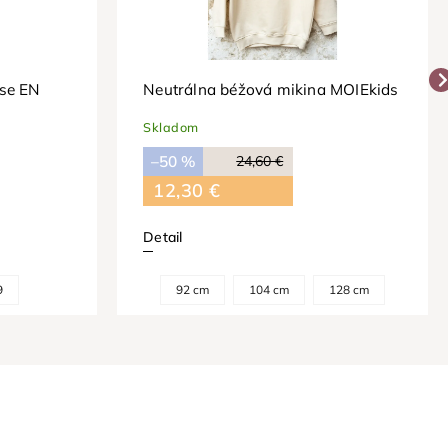
ose EN
Neutrálna béžová mikina MOIEkids
Skladom
–50 %
24,60 €
12,30 €
Detail
9
92 cm
104 cm
128 cm