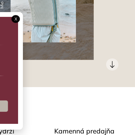
X
ydrží
Kamenná predajňa