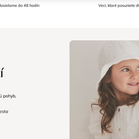
osielame do 48 hodín
Veci, ktoré posuniete ď
í
jú pohyb,
esta