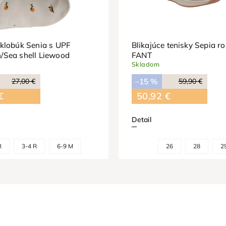
klobúk Senia s UPF
Blikajúce tenisky Sepia r
/Sea shell Liewood
FANT
Skladom
27,00 €
–15 %
59,90 €
€
50,92 €
Detail
R
3-4 R
6-9 M
26
28
2