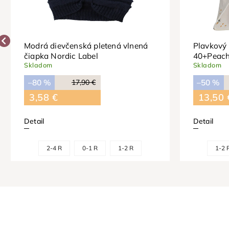
Modrá dievčenská pletená vlnená
Plavkový 
čiapka Nordic Label
40+Peach
Skladom
Skladom
–80 %
17,90 €
–50 %
3,58 €
13,50 
Detail
Detail
2-4 R
0-1 R
1-2 R
1-2 