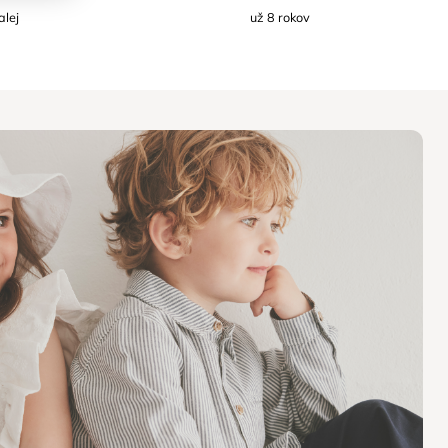
alej
už 8 rokov