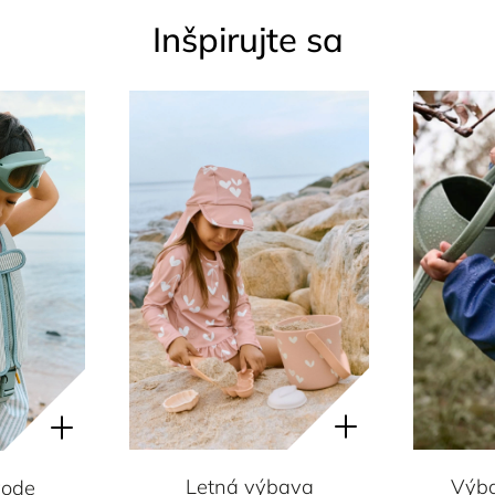
Inšpirujte sa
Letná výbava
Výba
vode