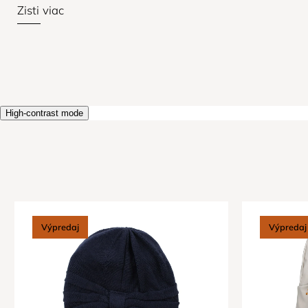
Zisti viac
High-contrast mode
Výpredaj
Výpredaj