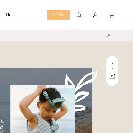
Hračky
Detská izba
Starostlivosť mama&dieť
BLOG
Faceboo
Instagra