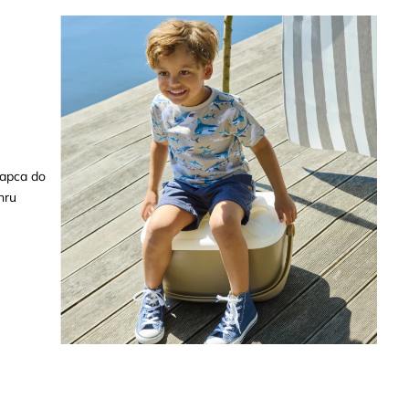
lapca do
hru