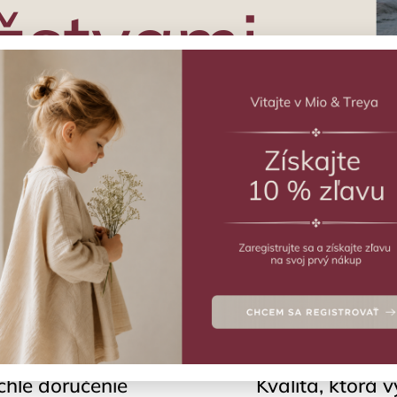
žstvami
chle doručenie
Kvalita, ktorá v